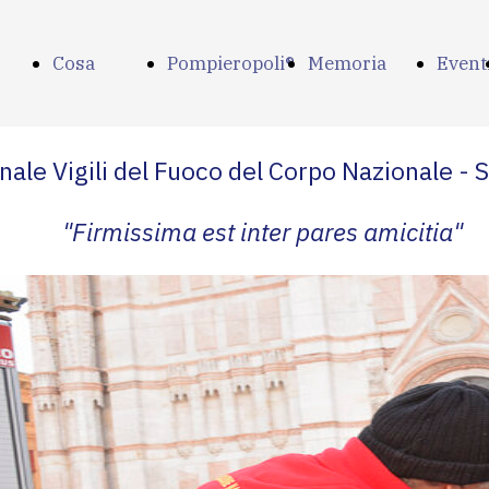
Cosa
Pompieropoli®
Memoria
Event
amo
facciamo
storica
ale Vigili del Fuoco del Corpo Nazionale -
"Firmissima est inter pares amicitia"